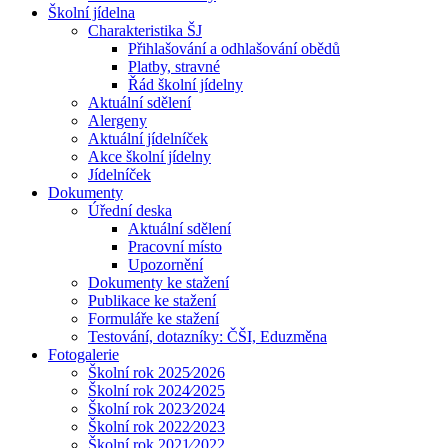
Školní jídelna
Charakteristika ŠJ
Přihlašování a odhlašování obědů
Platby, stravné
Řád školní jídelny
Aktuální sdělení
Alergeny
Aktuální jídelníček
Akce školní jídelny
Jídelníček
Dokumenty
Úřední deska
Aktuální sdělení
Pracovní místo
Upozornění
Dokumenty ke stažení
Publikace ke stažení
Formuláře ke stažení
Testování, dotazníky: ČŠI, Eduzměna
Fotogalerie
Školní rok 2025⁄2026
Školní rok 2024⁄2025
Školní rok 2023⁄2024
Školní rok 2022⁄2023
Školní rok 2021⁄2022