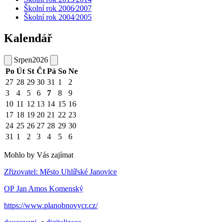
Školní rok 2006⁄2007
Školní rok 2004⁄2005
Kalendář
Srpen
2026
Po
Út
St
Čt
Pá
So
Ne
27
28
29
30
31
1
2
3
4
5
6
7
8
9
10
11
12
13
14
15
16
17
18
19
20
21
22
23
24
25
26
27
28
29
30
31
1
2
3
4
5
6
Mohlo by Vás zajímat
Zřizovatel: Město Uhlířské Janovice
OP Jan Amos Komenský
https://www.planobnovycr.cz/