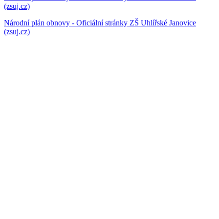
(zsuj.cz)
Národní plán obnovy - Oficiální stránky ZŠ Uhlířské Janovice
(zsuj.cz)