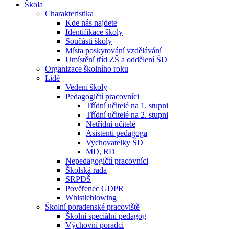
Škola
Charakteristika
Kde nás najdete
Identifikace školy
Součásti školy
Místa poskytování vzdělávání
Umístění tříd ZŠ a oddělení ŠD
Organizace školního roku
Lidé
Vedení školy
Pedagogičtí pracovníci
Třídní učitelé na 1. stupni
Třídní učitelé na 2. stupni
Netřídní učitelé
Asistenti pedagoga
Vychovatelky ŠD
MD, RD
Nepedagogičtí pracovníci
Školská rada
SRPDŠ
Pověřenec GDPR
Whistleblowing
Školní poradenské pracoviště
Školní speciální pedagog
Výchovní poradci