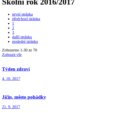
Školní rok 2016/2017
první stránka
předchozí stránka
1
2
3
další stránka
poslední stránka
Zobrazeno
1
-
30
ze 70
Zobrazit vše
Týden zdraví
4. 10. 2017
Jičín, město pohádky
21. 9. 2017