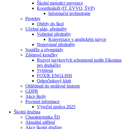
Školní metodici prevence
Koordinátoři (IT, EVVO, ŠVP)
Informační technologie
Projekty
Obědy do škol
Učební plán, předměty
Volitelné předměty
Konverzace v anglickém jazyce
Nepovinné předměty
Soutěže a olympiády
Zájmové kroužky
Rozvoj jazykových schopností podle Elkonina
pro druháčky
Vybíjená
FOXIE ENGLISH
Odpočinkový klub
Ohlédnutí do nedávné historie
GDPR
Akce školy
Povinné informace
Výroční zpráva 2025
Školní družina
Charakteristika ŠD
Aktuální sdělení
Akce školní družiny