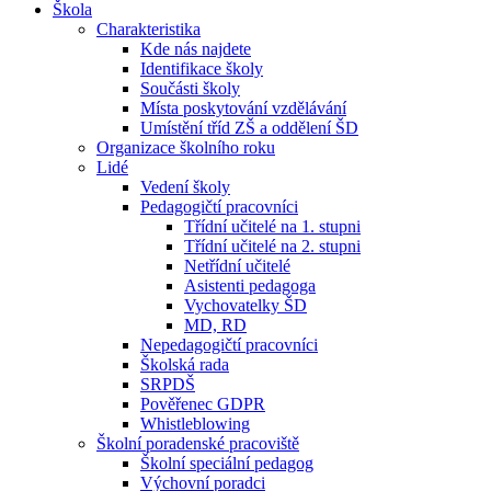
Škola
Charakteristika
Kde nás najdete
Identifikace školy
Součásti školy
Místa poskytování vzdělávání
Umístění tříd ZŠ a oddělení ŠD
Organizace školního roku
Lidé
Vedení školy
Pedagogičtí pracovníci
Třídní učitelé na 1. stupni
Třídní učitelé na 2. stupni
Netřídní učitelé
Asistenti pedagoga
Vychovatelky ŠD
MD, RD
Nepedagogičtí pracovníci
Školská rada
SRPDŠ
Pověřenec GDPR
Whistleblowing
Školní poradenské pracoviště
Školní speciální pedagog
Výchovní poradci