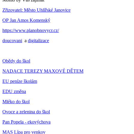
Zřizovatel: Město Uhlířské Janovice
OP Jan Amos Komenský
https://www.planobnovycr.cz/
doucovani
a
digitalizace
Obědy do škol
NADACE TEREZY MAXOVÉ DĚTEM
EU peníze školám
EDU změna
Mléko do škol
Ovoce a zelenina do škol
Pan Popela - ekovýchova
MAS Lípa pro venkov