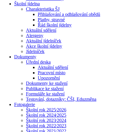
Školní jídelna
Charakteristika ŠJ
Přihlašování a odhlašování obědů
Platby, stravné
Řád školní jídelny
Aktuální sdělení
Alergeny
Aktuální jídelníček
Akce školní jídelny
Jídelníček
Dokumenty
Úřední deska
Aktuální sdělení
Pracovní místo
Upozornění
Dokumenty ke stažení
Publikace ke stažení
Formuláře ke stažení
Testování, dotazníky: ČŠI, Eduzměna
Fotogalerie
Školní rok 2025⁄2026
Školní rok 2024⁄2025
Školní rok 2023⁄2024
Školní rok 2022⁄2023
Školní rok 2021⁄2022