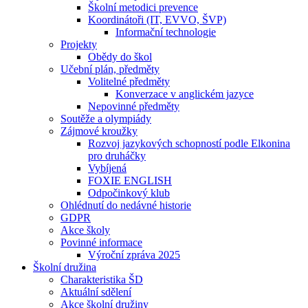
Školní metodici prevence
Koordinátoři (IT, EVVO, ŠVP)
Informační technologie
Projekty
Obědy do škol
Učební plán, předměty
Volitelné předměty
Konverzace v anglickém jazyce
Nepovinné předměty
Soutěže a olympiády
Zájmové kroužky
Rozvoj jazykových schopností podle Elkonina
pro druháčky
Vybíjená
FOXIE ENGLISH
Odpočinkový klub
Ohlédnutí do nedávné historie
GDPR
Akce školy
Povinné informace
Výroční zpráva 2025
Školní družina
Charakteristika ŠD
Aktuální sdělení
Akce školní družiny