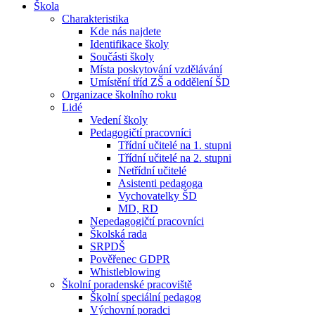
Škola
Charakteristika
Kde nás najdete
Identifikace školy
Součásti školy
Místa poskytování vzdělávání
Umístění tříd ZŠ a oddělení ŠD
Organizace školního roku
Lidé
Vedení školy
Pedagogičtí pracovníci
Třídní učitelé na 1. stupni
Třídní učitelé na 2. stupni
Netřídní učitelé
Asistenti pedagoga
Vychovatelky ŠD
MD, RD
Nepedagogičtí pracovníci
Školská rada
SRPDŠ
Pověřenec GDPR
Whistleblowing
Školní poradenské pracoviště
Školní speciální pedagog
Výchovní poradci