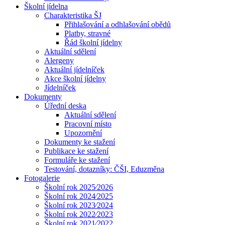
Školní jídelna
Charakteristika ŠJ
Přihlašování a odhlašování obědů
Platby, stravné
Řád školní jídelny
Aktuální sdělení
Alergeny
Aktuální jídelníček
Akce školní jídelny
Jídelníček
Dokumenty
Úřední deska
Aktuální sdělení
Pracovní místo
Upozornění
Dokumenty ke stažení
Publikace ke stažení
Formuláře ke stažení
Testování, dotazníky: ČŠI, Eduzměna
Fotogalerie
Školní rok 2025⁄2026
Školní rok 2024⁄2025
Školní rok 2023⁄2024
Školní rok 2022⁄2023
Školní rok 2021⁄2022