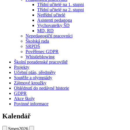
Třídní učitelé na 1. stupni
Třídní učitelé na 2. stupni
Netřídní učitelé
Asistenti pedagoga
Vychovatelky ŠD
MD, RD
Nepedagogičtí pracovníci
Školská rada
SRPDŠ
Pověřenec GDPR
Whistleblowing
Školní poradenské pracoviště
Projekty
Učební plán, předměty
Soutěže a olympiády
Zájmové kroužky
Ohlédnutí do nedávné historie
GDPR
Akce školy
Povinné informace
Kalendář
Srpen
2026