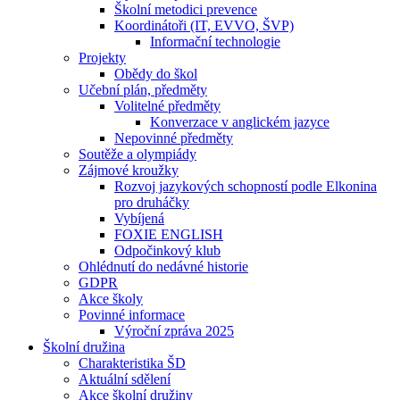
Školní metodici prevence
Koordinátoři (IT, EVVO, ŠVP)
Informační technologie
Projekty
Obědy do škol
Učební plán, předměty
Volitelné předměty
Konverzace v anglickém jazyce
Nepovinné předměty
Soutěže a olympiády
Zájmové kroužky
Rozvoj jazykových schopností podle Elkonina
pro druháčky
Vybíjená
FOXIE ENGLISH
Odpočinkový klub
Ohlédnutí do nedávné historie
GDPR
Akce školy
Povinné informace
Výroční zpráva 2025
Školní družina
Charakteristika ŠD
Aktuální sdělení
Akce školní družiny