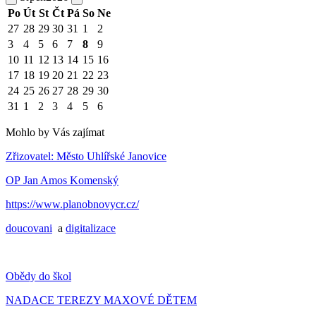
Po
Út
St
Čt
Pá
So
Ne
27
28
29
30
31
1
2
3
4
5
6
7
8
9
10
11
12
13
14
15
16
17
18
19
20
21
22
23
24
25
26
27
28
29
30
31
1
2
3
4
5
6
Mohlo by Vás zajímat
Zřizovatel: Město Uhlířské Janovice
OP Jan Amos Komenský
https://www.planobnovycr.cz/
doucovani
a
digitalizace
Obědy do škol
NADACE TEREZY MAXOVÉ DĚTEM