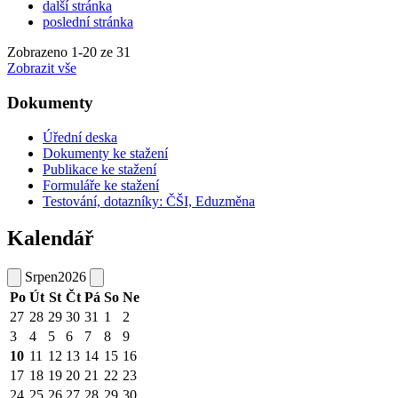
další stránka
poslední stránka
Zobrazeno
1
-
20
ze 31
Zobrazit vše
Dokumenty
Úřední deska
Dokumenty ke stažení
Publikace ke stažení
Formuláře ke stažení
Testování, dotazníky: ČŠI, Eduzměna
Kalendář
Srpen
2026
Po
Út
St
Čt
Pá
So
Ne
27
28
29
30
31
1
2
3
4
5
6
7
8
9
10
11
12
13
14
15
16
17
18
19
20
21
22
23
24
25
26
27
28
29
30