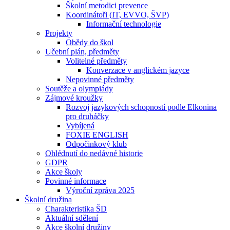
Školní metodici prevence
Koordinátoři (IT, EVVO, ŠVP)
Informační technologie
Projekty
Obědy do škol
Učební plán, předměty
Volitelné předměty
Konverzace v anglickém jazyce
Nepovinné předměty
Soutěže a olympiády
Zájmové kroužky
Rozvoj jazykových schopností podle Elkonina
pro druháčky
Vybíjená
FOXIE ENGLISH
Odpočinkový klub
Ohlédnutí do nedávné historie
GDPR
Akce školy
Povinné informace
Výroční zpráva 2025
Školní družina
Charakteristika ŠD
Aktuální sdělení
Akce školní družiny