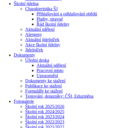
Školní jídelna
Charakteristika ŠJ
Přihlašování a odhlašování obědů
Platby, stravné
Řád školní jídelny
Aktuální sdělení
Alergeny
Aktuální jídelníček
Akce školní jídelny
Jídelníček
Dokumenty
Úřední deska
Aktuální sdělení
Pracovní místo
Upozornění
Dokumenty ke stažení
Publikace ke stažení
Formuláře ke stažení
Testování, dotazníky: ČŠI, Eduzměna
Fotogalerie
Školní rok 2025⁄2026
Školní rok 2024⁄2025
Školní rok 2023⁄2024
Školní rok 2022⁄2023
Školní rok 2021⁄2022