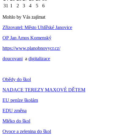
31
1
2
3
4
5
6
Mohlo by Vás zajímat
Zřizovatel: Město Uhlířské Janovice
OP Jan Amos Komenský
https://www.planobnovycr.cz/
doucovani
a
digitalizace
Obědy do škol
NADACE TEREZY MAXOVÉ DĚTEM
EU peníze školám
EDU změna
Mléko do škol
Ovoce a zelenina do škol