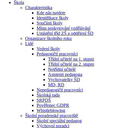
Škola
Charakteristika
Kde nás najdete
Identifikace školy
Součásti školy
Místa poskytování vzdělávání
Umístění tříd ZŠ a oddělení ŠD
Organizace školního roku
Lidé
Vedení školy
Pedagogičtí pracovníci
Třídní učitelé na 1. stupni
Třídní učitelé na 2. stupni
Netřídní učitelé
Asistenti pedagoga
Vychovatelky ŠD
MD, RD
Nepedagogičtí pracovníci
Školská rada
SRPDŠ
Pověřenec GDPR
Whistleblowing
Školní poradenské pracoviště
Školní speciální pedagog
Výchovní poradci