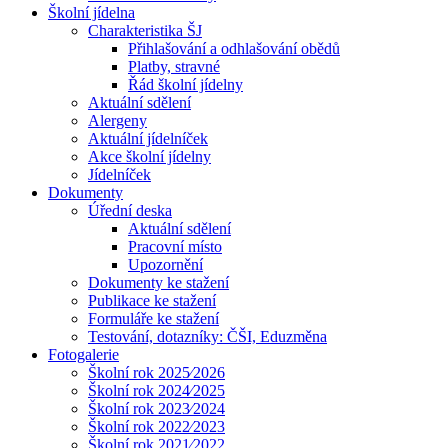
Školní jídelna
Charakteristika ŠJ
Přihlašování a odhlašování obědů
Platby, stravné
Řád školní jídelny
Aktuální sdělení
Alergeny
Aktuální jídelníček
Akce školní jídelny
Jídelníček
Dokumenty
Úřední deska
Aktuální sdělení
Pracovní místo
Upozornění
Dokumenty ke stažení
Publikace ke stažení
Formuláře ke stažení
Testování, dotazníky: ČŠI, Eduzměna
Fotogalerie
Školní rok 2025⁄2026
Školní rok 2024⁄2025
Školní rok 2023⁄2024
Školní rok 2022⁄2023
Školní rok 2021⁄2022