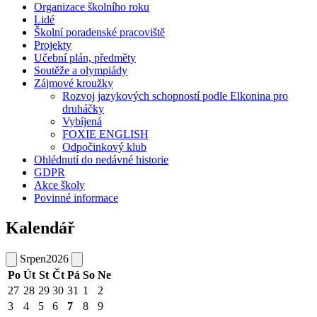
Organizace školního roku
Lidé
Školní poradenské pracoviště
Projekty
Učební plán, předměty
Soutěže a olympiády
Zájmové kroužky
Rozvoj jazykových schopností podle Elkonina pro
druháčky
Vybíjená
FOXIE ENGLISH
Odpočinkový klub
Ohlédnutí do nedávné historie
GDPR
Akce školy
Povinné informace
Kalendář
Srpen
2026
Po
Út
St
Čt
Pá
So
Ne
27
28
29
30
31
1
2
3
4
5
6
7
8
9