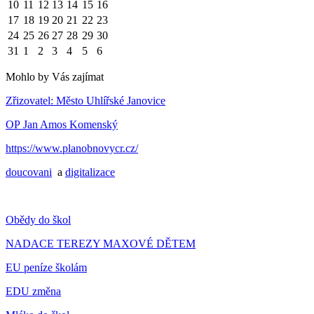
10
11
12
13
14
15
16
17
18
19
20
21
22
23
24
25
26
27
28
29
30
31
1
2
3
4
5
6
Mohlo by Vás zajímat
Zřizovatel: Město Uhlířské Janovice
OP Jan Amos Komenský
https://www.planobnovycr.cz/
doucovani
a
digitalizace
Obědy do škol
NADACE TEREZY MAXOVÉ DĚTEM
EU peníze školám
EDU změna