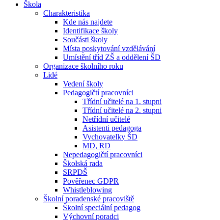
Škola
Charakteristika
Kde nás najdete
Identifikace školy
Součásti školy
Místa poskytování vzdělávání
Umístění tříd ZŠ a oddělení ŠD
Organizace školního roku
Lidé
Vedení školy
Pedagogičtí pracovníci
Třídní učitelé na 1. stupni
Třídní učitelé na 2. stupni
Netřídní učitelé
Asistenti pedagoga
Vychovatelky ŠD
MD, RD
Nepedagogičtí pracovníci
Školská rada
SRPDŠ
Pověřenec GDPR
Whistleblowing
Školní poradenské pracoviště
Školní speciální pedagog
Výchovní poradci