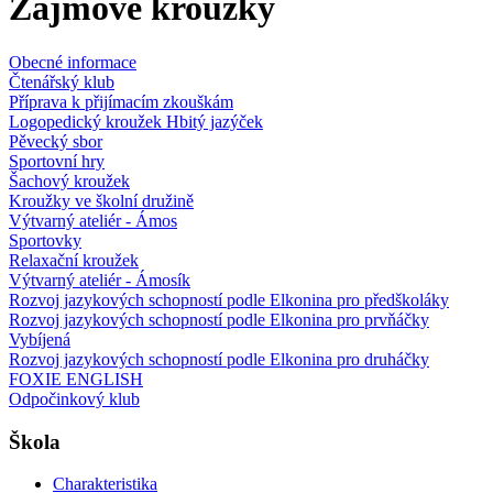
Zájmové kroužky
Obecné informace
Čtenářský klub
Příprava k přijímacím zkouškám
Logopedický kroužek Hbitý jazýček
Pěvecký sbor
Sportovní hry
Šachový kroužek
Kroužky ve školní družině
Výtvarný ateliér - Ámos
Sportovky
Relaxační kroužek
Výtvarný ateliér - Ámosík
Rozvoj jazykových schopností podle Elkonina pro předškoláky
Rozvoj jazykových schopností podle Elkonina pro prvňáčky
Vybíjená
Rozvoj jazykových schopností podle Elkonina pro druháčky
FOXIE ENGLISH
Odpočinkový klub
Škola
Charakteristika