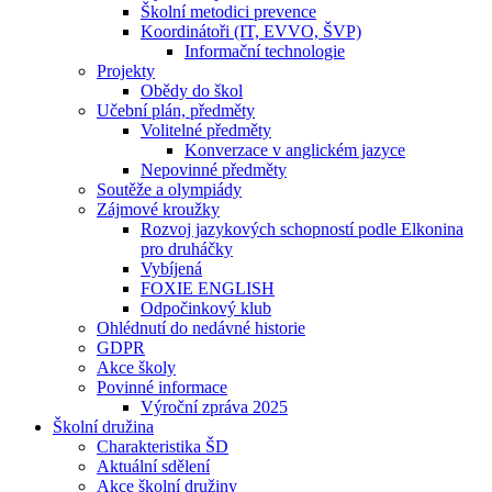
Školní metodici prevence
Koordinátoři (IT, EVVO, ŠVP)
Informační technologie
Projekty
Obědy do škol
Učební plán, předměty
Volitelné předměty
Konverzace v anglickém jazyce
Nepovinné předměty
Soutěže a olympiády
Zájmové kroužky
Rozvoj jazykových schopností podle Elkonina
pro druháčky
Vybíjená
FOXIE ENGLISH
Odpočinkový klub
Ohlédnutí do nedávné historie
GDPR
Akce školy
Povinné informace
Výroční zpráva 2025
Školní družina
Charakteristika ŠD
Aktuální sdělení
Akce školní družiny