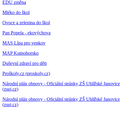
EDU změna
Mléko do škol
Ovoce a zelenina do škol
Pan Popela - ekovýchova
MAS Lípa pro venkov
MAP Kutnohorsko
Duševní zdraví pro děti
Proškoly.cz (proskoly.cz)
Národní plán obnovy - Oficiální stránky ZŠ Uhlířské Janovice
(zsuj.cz)
Národní plán obnovy - Oficiální stránky ZŠ Uhlířské Janovice
(zsuj.cz)