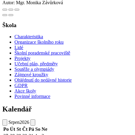
Autor:
Mgr. Monika Závůrková
Škola
Charakteristika
Organizace školního roku
Lidé
Školní poradenské pracoviště
Projekty
Učební plán, předměty
Soutěže a olympiády
Zájmové kroužky
Ohlédnutí do nedávné historie
GDPR
Akce školy
Povinné informace
Kalendář
Srpen
2026
Po
Út
St
Čt
Pá
So
Ne