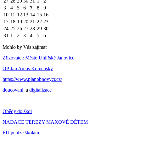
27
28
29
30
31
1
2
3
4
5
6
7
8
9
10
11
12
13
14
15
16
17
18
19
20
21
22
23
24
25
26
27
28
29
30
31
1
2
3
4
5
6
Mohlo by Vás zajímat
Zřizovatel: Město Uhlířské Janovice
OP Jan Amos Komenský
https://www.planobnovycr.cz/
doucovani
a
digitalizace
Obědy do škol
NADACE TEREZY MAXOVÉ DĚTEM
EU peníze školám