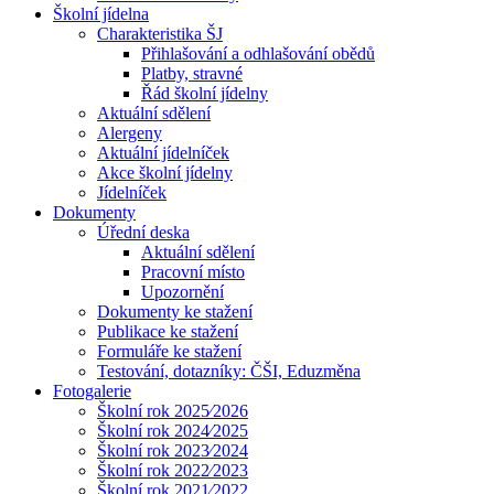
Školní jídelna
Charakteristika ŠJ
Přihlašování a odhlašování obědů
Platby, stravné
Řád školní jídelny
Aktuální sdělení
Alergeny
Aktuální jídelníček
Akce školní jídelny
Jídelníček
Dokumenty
Úřední deska
Aktuální sdělení
Pracovní místo
Upozornění
Dokumenty ke stažení
Publikace ke stažení
Formuláře ke stažení
Testování, dotazníky: ČŠI, Eduzměna
Fotogalerie
Školní rok 2025⁄2026
Školní rok 2024⁄2025
Školní rok 2023⁄2024
Školní rok 2022⁄2023
Školní rok 2021⁄2022