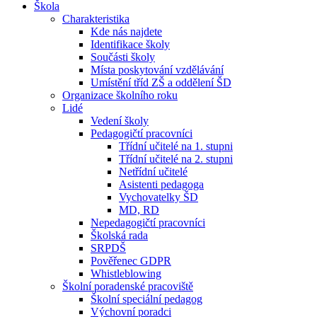
Škola
Charakteristika
Kde nás najdete
Identifikace školy
Součásti školy
Místa poskytování vzdělávání
Umístění tříd ZŠ a oddělení ŠD
Organizace školního roku
Lidé
Vedení školy
Pedagogičtí pracovníci
Třídní učitelé na 1. stupni
Třídní učitelé na 2. stupni
Netřídní učitelé
Asistenti pedagoga
Vychovatelky ŠD
MD, RD
Nepedagogičtí pracovníci
Školská rada
SRPDŠ
Pověřenec GDPR
Whistleblowing
Školní poradenské pracoviště
Školní speciální pedagog
Výchovní poradci