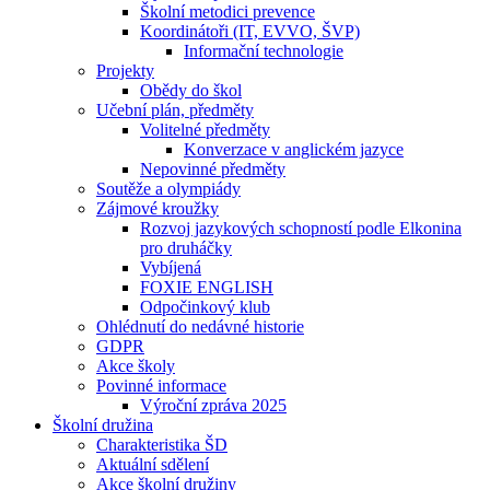
Školní metodici prevence
Koordinátoři (IT, EVVO, ŠVP)
Informační technologie
Projekty
Obědy do škol
Učební plán, předměty
Volitelné předměty
Konverzace v anglickém jazyce
Nepovinné předměty
Soutěže a olympiády
Zájmové kroužky
Rozvoj jazykových schopností podle Elkonina
pro druháčky
Vybíjená
FOXIE ENGLISH
Odpočinkový klub
Ohlédnutí do nedávné historie
GDPR
Akce školy
Povinné informace
Výroční zpráva 2025
Školní družina
Charakteristika ŠD
Aktuální sdělení
Akce školní družiny